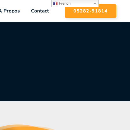
French
A Propos
Contact
05282-91814