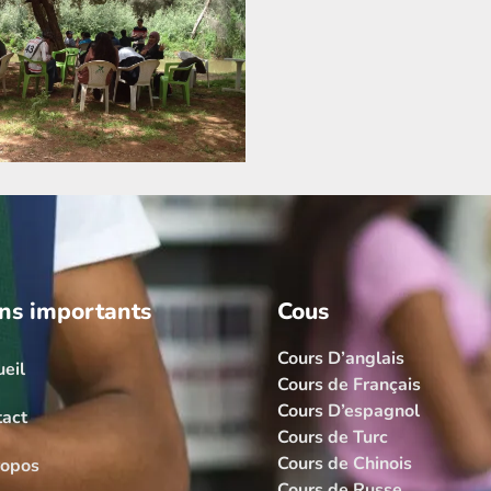
ns importants
Cous
Cours D’anglais
eil
Cours de Français
Cours D’espagnol
tact
Cours de Turc
Cours de Chinois
ropos
Cours de Russe