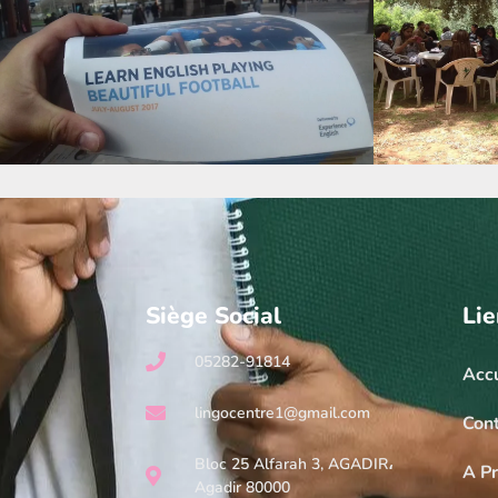
Siège Social
Lie
05282-91814
Accu
lingocentre1@gmail.com
Con
Bloc 25 Alfarah 3, AGADIR،
A P
Agadir 80000