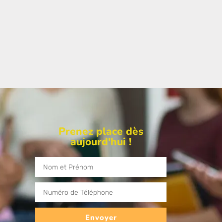
Prenez place dès
aujourd'hui !
Envoyer